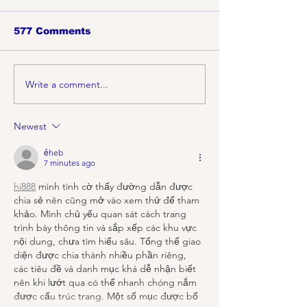
577 Comments
Asian Food 
Write a comment...
CincyFests.com
Things To Do April
11th-17th, 2022
Newest
ẻheb
7 minutes ago
hi888
 mình tình cờ thấy đường dẫn được 
chia sẻ nên cũng mở vào xem thử để tham 
khảo. Mình chủ yếu quan sát cách trang 
trình bày thông tin và sắp xếp các khu vực 
nội dung, chưa tìm hiểu sâu. Tổng thể giao 
diện được chia thành nhiều phần riêng, 
các tiêu đề và danh mục khá dễ nhận biết 
nên khi lướt qua có thể nhanh chóng nắm 
được cấu trúc trang. Một số mục được bố 